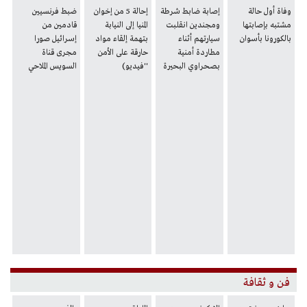
وفاة أول حالة
إصابة ضابط شرطة
إحالة 5 من إخوان
ضبط فرنسيين
مشتبه بإصابتها
ومجندين انقلبت
المنيا إلى النيابة
قادمين من
بالكورونا بأسوان
سيارتهم أثناء
بتهمة إلقاء مواد
إسرائيل صورا
مطاردة أمنية
حارقة على الأمن
مجرى قناة
بصحراوي البحيرة
''فيديو)
السويس الملاحي
فن و ثقافة