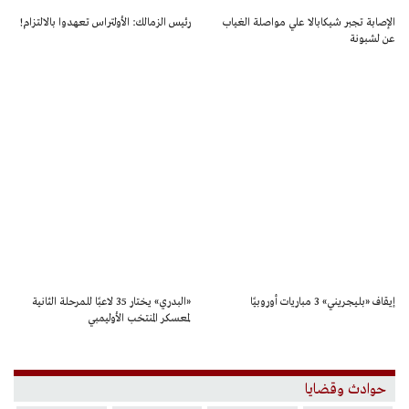
الإصابة تجبر شيكابالا علي مواصلة الغياب
رئيس الزمالك: الأولتراس تعهدوا بالالتزام!
عن لشبونة
إيقاف «بليجريني» 3 مباريات أوروبيًا
«البدري» يختار 35 لاعبًا للمرحلة الثانية
لمعسكر المنتخب الأوليمبي
حوادث وقضايا