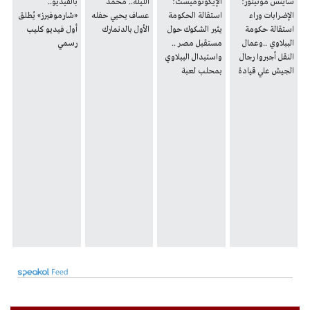
ساينس مونيتور:
الإيكونوميست:
الليلة.. محمد
بالفيديو..
الإضرابات وراء
استقالة الحكومة
عساف يحيي حفله
«شارموفيرز» يُطلق
استقالة حكومة
يثير الشكوك حول
الأول بالدنمارك
أول فيديو كليب
الببلاوي ..وعمال
مستقبل مصر ..
رسمي
النقل أجبروا رجال
واستبدال الببلاوي
الجيش علي قيادة
بمحلب لعبة
الأتوبيسات
"كراسي موسيقية"