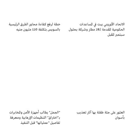
الاتحاد الأوروبي يبت في المساعدات
خطة لرفع كفاءة محاور الطرق الرئيسية
الحكومية المقدمة لــ28 مطار وشركة بحلول
بالسويس بتكلفة 120 مليون جنيه
سبتمبر المقبل
العثور على جثة طفلة بها آثار تعذيب
"الجمل" يطالب أجهزة الأمن والمخابرات
بأسوان
بـ"اختراق" التنظيمات الإرهابية ومعرفة
تفاصيل "عملياتها" قبل التنفيذ