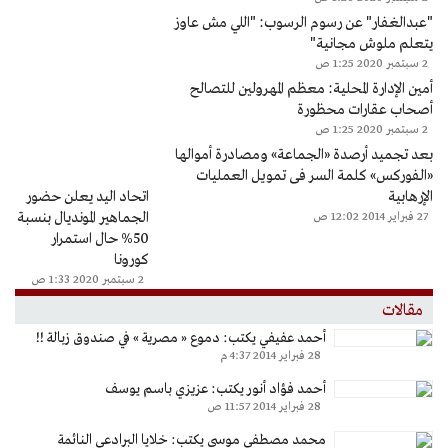
"عبدالغفار" عن رسوم الرسوب: "اللي مش عاوز
يتعلم ملوش مجانية"
2 سبتمبر 2020 1:25 ص
أمين الإدارة المحلية: معظم المهرولين للتصالح
أصحاب عقارات محظورة
2 سبتمبر 2020 1:25 ص
بعد تجميد أرصدة «الجماعة» ومصادرة أموالها
«الفوركس» كلمة السر فى تمويل العمليات
الإرهابية
اتحاد اليد يعلن حضور
الجماهير المونديال بنسبة
27 فبراير 2014 12:02 ص
50% حال استمرار
كورونا
2 سبتمبر 2020 1:33 ص
مقالات
أحمد عفيفي يكتب: دموع « مصرية » في صندوق زبالة !!
28 فبراير 2014 4:37 م
أحمد فؤاد أنور يكتب: عزيزي باسم يوسف
28 فبراير 2014 11:57 ص
محمد مصطفى موسى يكتب: خلايا البرادعي النائمة