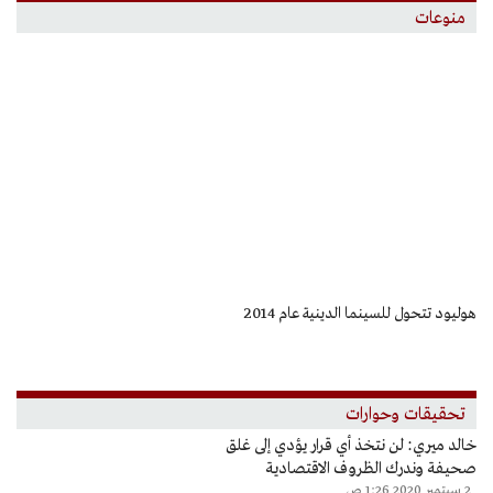
منوعات
prev
next
هوليود تتحول للسينما الدينية عام 2014
13.7 مليار س
تحقيقات وحوارات
خالد ميري: لن نتخذ أي قرار يؤدي إلى غلق
صحيفة وندرك الظروف الاقتصادية
2 سبتمبر 2020 1:26 ص