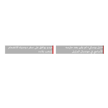
«ديل بوسكي» لم يقرر بعد حارسه
ميدو يوافق على سفر دومنيك للانضمام
الأساسي في مونديال البرازيل
لمنتخب بلاده