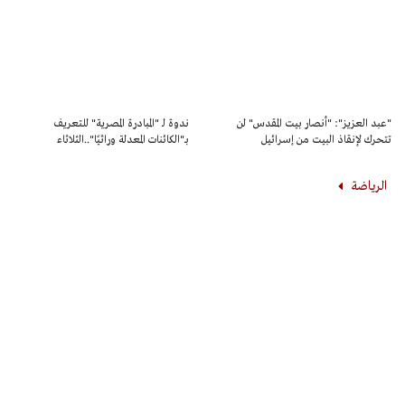
"عبد العزيز": "أنصار بيت المقدس" لن
ندوة لـ "المبادرة المصرية" للتعريف
تتحرك لإنقاذ البيت من إسرائيل
بـ"الكائنات المعدلة وراثيًا"..الثلاثاء
الرياضة